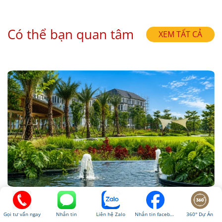
Có thể bạn quan tâm
XEM TẤT CẢ
Alluvia City tháng 8/2026: 7 yếu tố đang thúc đẩy
sức hút của khu đô thị ven sông Hồng
Nhắn tin
Liên hệ Zalo
360° Dự Án
Nhắn tin facebook
Gọi tư vấn ngay