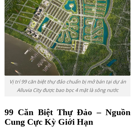
Vị trí 99 căn biệt thự đảo chuẩn bị mở bán tại dự án
Alluvia City được bao bọc 4 mặt là sông nước
99 Căn Biệt Thự Đảo – Nguồn
Cung Cực Kỳ Giới Hạn